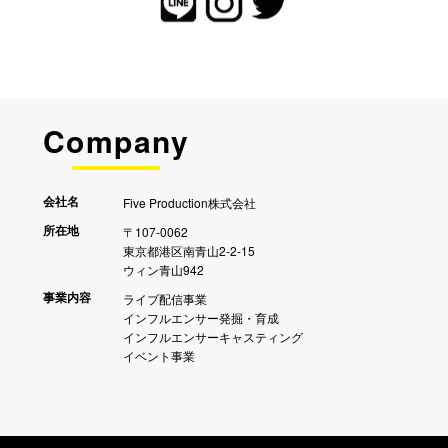
の他の規則を遵守し、個人情報保護のため
に、当該情報へのアクセスおよび持ち出しに
ついて管理体制を整えるとともに、外部から
の不正アクセス防止等の対策を実施し、個人
情報の漏洩の防止に取り組みます。
お客様が、ご自身のプライバシー情報に関し
Company
て、開示、訂正、追加または消去のご要望が
ある場合は、当社お問い合わせ窓口宛にお問
い合わせください。
Five Production株式会社
会社名
〒107-0062
所在地
東京都港区南青山2-2-15
ウィン青山942
ライブ配信事業
事業内容
インフルエンサー発掘・育成
インフルエンサーキャスティング
イベント事業