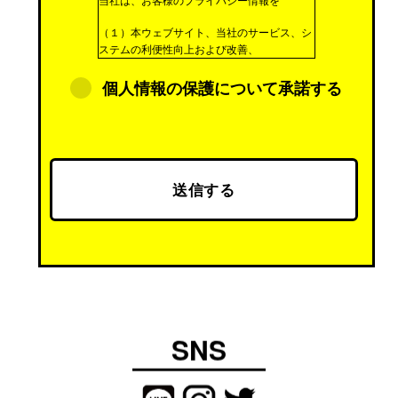
（１）本ウェブサイト、当社のサービス、シ
ステムの利便性向上および改善、
（２）当社の商品、サービスのためのマーケ
個人情報の保護について承諾する
ティング活動、ならびに
（３）お客様からのお問い合わせへの対応の
目的でのみ利用させていただきます。
なお、これらの利用目的の範囲内において第
三者にプライバシー情報を預託する場合があ
ります。
その場合は、預託に必要な最小範囲に限りお
客様のプライバシー情報を第三者に開示いた
しますが、当該情報が適切に安全管理される
よう、当該第三者に対する指示、管理を行い
ます。
SNS
なお、お客様の個人情報を取得する際は、お
客様ご本人の同意を得たうえで、適法かつ公
正な手段により取得します。当社は、個人情
報の取扱いに関する法令、国が定める指針そ