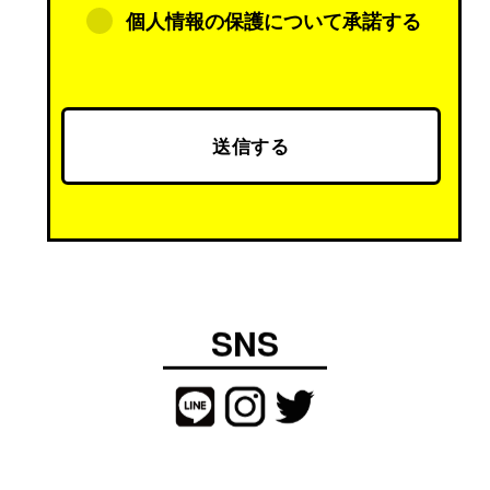
（２）当社の商品、サービスのためのマーケ
個人情報の保護について承諾する
ティング活動、ならびに
（３）お客様からのお問い合わせへの対応の
目的でのみ利用させていただきます。
なお、これらの利用目的の範囲内において第
三者にプライバシー情報を預託する場合があ
ります。
その場合は、預託に必要な最小範囲に限りお
客様のプライバシー情報を第三者に開示いた
しますが、当該情報が適切に安全管理される
よう、当該第三者に対する指示、管理を行い
ます。
SNS
なお、お客様の個人情報を取得する際は、お
客様ご本人の同意を得たうえで、適法かつ公
正な手段により取得します。当社は、個人情
報の取扱いに関する法令、国が定める指針そ
の他の規則を遵守し、個人情報保護のため
に、当該情報へのアクセスおよび持ち出しに
ついて管理体制を整えるとともに、外部から
の不正アクセス防止等の対策を実施し、個人