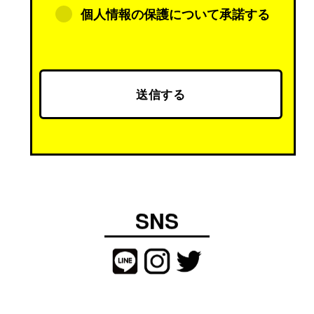
（２）当社の商品、サービスのためのマーケ
個人情報の保護について承諾する
ティング活動、ならびに
（３）お客様からのお問い合わせへの対応の
目的でのみ利用させていただきます。
なお、これらの利用目的の範囲内において第
三者にプライバシー情報を預託する場合があ
ります。
その場合は、預託に必要な最小範囲に限りお
客様のプライバシー情報を第三者に開示いた
しますが、当該情報が適切に安全管理される
よう、当該第三者に対する指示、管理を行い
ます。
SNS
なお、お客様の個人情報を取得する際は、お
客様ご本人の同意を得たうえで、適法かつ公
正な手段により取得します。当社は、個人情
報の取扱いに関する法令、国が定める指針そ
の他の規則を遵守し、個人情報保護のため
に、当該情報へのアクセスおよび持ち出しに
ついて管理体制を整えるとともに、外部から
の不正アクセス防止等の対策を実施し、個人