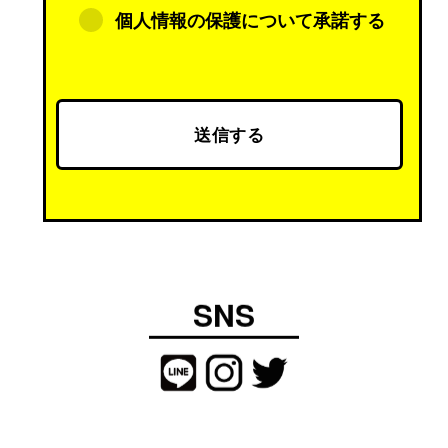
（２）当社の商品、サービスのためのマーケ
個人情報の保護について承諾する
ティング活動、ならびに
（３）お客様からのお問い合わせへの対応の
目的でのみ利用させていただきます。
なお、これらの利用目的の範囲内において第
三者にプライバシー情報を預託する場合があ
ります。
その場合は、預託に必要な最小範囲に限りお
客様のプライバシー情報を第三者に開示いた
しますが、当該情報が適切に安全管理される
よう、当該第三者に対する指示、管理を行い
ます。
SNS
なお、お客様の個人情報を取得する際は、お
客様ご本人の同意を得たうえで、適法かつ公
正な手段により取得します。当社は、個人情
報の取扱いに関する法令、国が定める指針そ
の他の規則を遵守し、個人情報保護のため
に、当該情報へのアクセスおよび持ち出しに
ついて管理体制を整えるとともに、外部から
の不正アクセス防止等の対策を実施し、個人