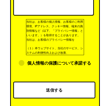
当社は、お客様の個人情報、お客様のご利用
環境、IPアドレス、クッキー情報、端末の識
別情報など（以下、「プライバシー情報」と
いいます。）を取得することがあります。
当社は、お客様のプライバシー情報を
（１）本ウェブサイト、当社のサービス、シ
ステムの利便性向上および改善、
（２）当社の商品、サービスのためのマーケ
個人情報の保護について承諾する
ティング活動、ならびに
（３）お客様からのお問い合わせへの対応の
目的でのみ利用させていただきます。
なお、これらの利用目的の範囲内において第
三者にプライバシー情報を預託する場合があ
ります。
その場合は、預託に必要な最小範囲に限りお