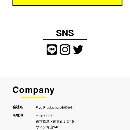
客様のプライバシー情報を第三者に開示いた
しますが、当該情報が適切に安全管理される
よう、当該第三者に対する指示、管理を行い
ます。
SNS
なお、お客様の個人情報を取得する際は、お
客様ご本人の同意を得たうえで、適法かつ公
正な手段により取得します。当社は、個人情
報の取扱いに関する法令、国が定める指針そ
の他の規則を遵守し、個人情報保護のため
に、当該情報へのアクセスおよび持ち出しに
ついて管理体制を整えるとともに、外部から
の不正アクセス防止等の対策を実施し、個人
情報の漏洩の防止に取り組みます。
お客様が、ご自身のプライバシー情報に関し
Company
て、開示、訂正、追加または消去のご要望が
ある場合は、当社お問い合わせ窓口宛にお問
い合わせください。
Five Production株式会社
会社名
〒107-0062
所在地
東京都港区南青山2-2-15
ウィン青山942